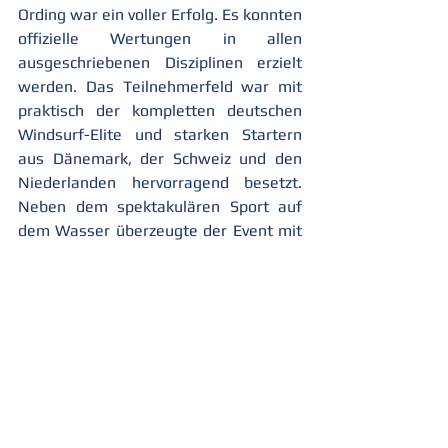
Ording war ein voller Erfolg. Es konnten 
offizielle Wertungen in allen 
ausgeschriebenen Disziplinen erzielt 
werden. Das Teilnehmerfeld war mit 
praktisch der kompletten deutschen 
Windsurf-Elite und starken Startern 
aus Dänemark, der Schweiz und den 
Niederlanden hervorragend besetzt. 
Neben dem spektakulären Sport auf 
dem Wasser überzeugte der Event mit 
einem bunten Rahmen- und 
Partyprogramm. Skimboarding, LVM 
Family World, Kinderprogramm bei der 
Autostadt, Vanlife-Expo, Catering und 
vor allem gigantische Beachpartys. Das 
Eventvillage auf dem Ordinger 
Nordseestrand lockte über die vier 
Veranstaltungstage fast 50.000 
Besucher nach St. Peter-Ording.