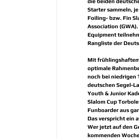
die beiden deutsch
Starter sammeln, je
Foiling- bzw. Fin 
Association (GWA). A
Equipment teilnehm
Rangliste der Deut
Mit frühlingshafte
optimale Rahmenbed
noch bei niedrigen
deutschen Segel-La
Youth & Junior Kad
Slalom Cup Torbole 
Funboarder aus gan
Das verspricht ein 
Wer jetzt auf den 
kommenden Wochen