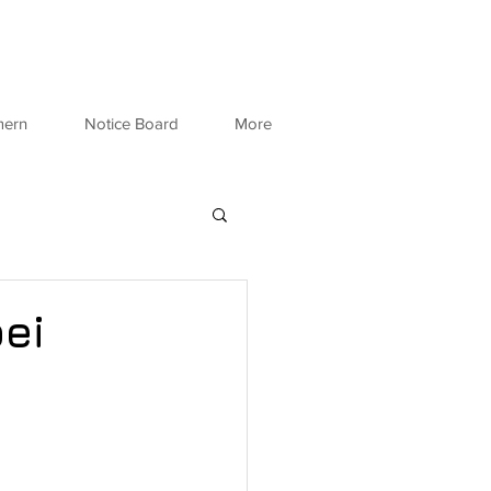
mern
Notice Board
More
ei