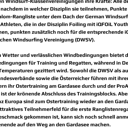
en Windsurf-Klassenvereinigungen ihre Kräfte: Alle d
 nachdem in welcher Disziplin sie teilnehmen, Punkte 
Slalom-Rangliste unter dem Dach der German Windsurf
thleten, die in der Disziplin Foiling mit iQFOiL Youth
en, punkten zusätzlich noch für die entsprechende i
schen Windsurfing Vereinigung (DWSV).
m Wetter und verlässlichen Windbedingungen bietet d
ingungen für Training und Regatten, während in De
 Temperaturen gezittert wird. Sowohl die DWSV als a
ndesverbände sowie die Österreicher führen mit ihre
ern ihr Ostertraining am Gardasee durch und der Pr
ist der krönende Abschluss des Trainingsblocks. Aber
z Europa sind zum Ostertraining wieder an den Garda
attraktives Teilnehmerfeld für die erste Ranglistenreg
Geschmack gekommen ist, kann sich noch schnell anm
ende auf den Weg an den Gardasee machen.