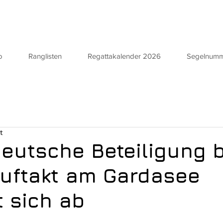
o
Ranglisten
Regattakalender 2026
Segelnum
t
deutsche Beteiligung b
uftakt am Gardasee
t sich ab