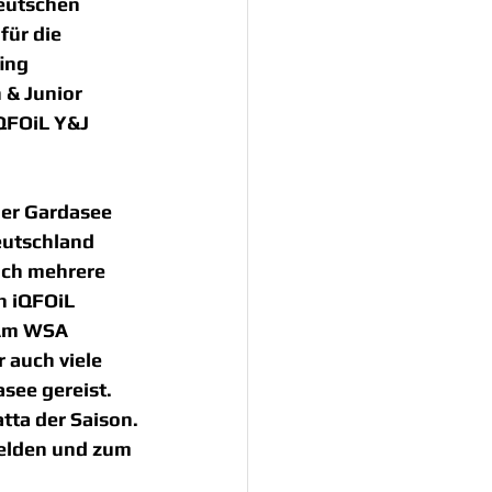
eutschen 
für die 
ing 
 & Junior 
QFOiL Y&J 
er Gardasee 
utschland 
uch mehrere 
n iQFOiL 
oAm WSA 
 auch viele 
see gereist. 
atta der Saison.
elden und zum 