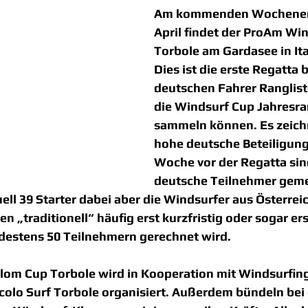
Am kommenden Wochenend
April findet der ProAm Wi
Torbole am Gardasee in Ital
Dies ist die erste Regatta b
deutschen Fahrer Ranglist
die Windsurf Cup Jahresran
sammeln können. Es zeichn
hohe deutsche Beteiligung 
Woche vor der Regatta sind
deutsche Teilnehmer geme
ll 39 Starter dabei aber die Windsurfer aus Österreich
„traditionell“ häufig erst kurzfristig oder sogar erst
ndestens 50 Teilnehmern gerechnet wird.
om Cup Torbole wird in Kooperation mit Windsurfing
olo Surf Torbole organisiert. Außerdem bündeln bei 