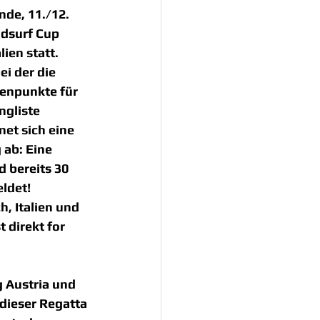
e, 11./12. 
ndsurf Cup 
ien statt. 
ei der die 
enpunkte für 
gliste 
et sich eine 
ab: Eine 
 bereits 30 
ldet! 
, Italien und 
 direkt for 
 Austria und 
dieser Regatta 