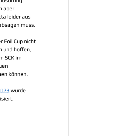
ndsurfing 
n aber 
ta leider aus 
 absagen muss.
 Foil Cup nicht 
n und hoffen, 
m SCK im 
uen 
men können.
2023
 wurde 
siert.