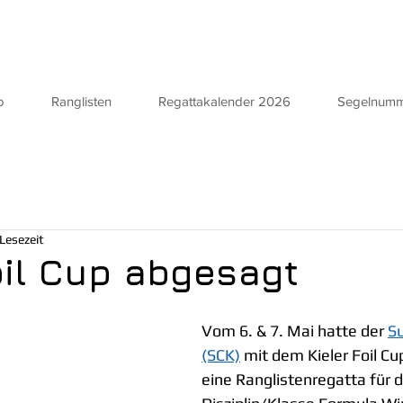
o
Ranglisten
Regattakalender 2026
Segelnum
 Lesezeit
oil Cup abgesagt
Vom 6. & 7. Mai hatte der 
Su
(SCK)
 mit dem Kieler Foil Cu
eine Ranglistenregatta für d