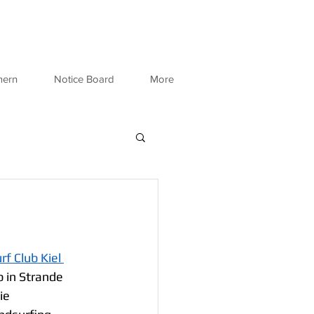
mern
Notice Board
More
rf Club Kiel 
p in Strande 
ie 