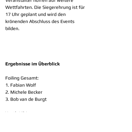
Veranstalter hoffen auf weitere 
Wettfahrten. Die Siegerehrung ist für 
17 Uhr geplant und wird den 
krönenden Abschluss des Events 
bilden.
Ergebnisse im Überblick
Foiling Gesamt:
1. Fabian Wolf
2. Michele Becker
3. Bob van de Burgt
Youth U21:
1. Tjalve Böttger
2. Keno Recke