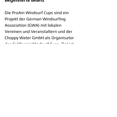
Die ProAm Windsurf Cups sind ein 
Projekt der German Windsurfing 
Association (GWA) mit lokalen 
Vereinen und Veranstaltern und der 
Choppy Water GmbH als Organisator 
des California Windsurf Cups. Ziel ist 
es, Contests nicht nur für etablierte 
Regattafahrer („Pros“), sondern 
speziell auch für Einsteiger und 
Weekend Racer („Amateure“) zu 
bieten. Das ProAm Cup Konzept ging in 
Surendorf voll auf: Trotz teilweise 
widriger Wetterbedingungen konnten 
an den zwei Tagen insgesamt acht 
Wettfahrten durchgeführt werden und 
die Teilnehmer hatten ein tolles 
Wochenende in Surendorf. Die 