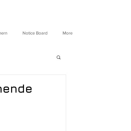
mern
Notice Board
More
nende