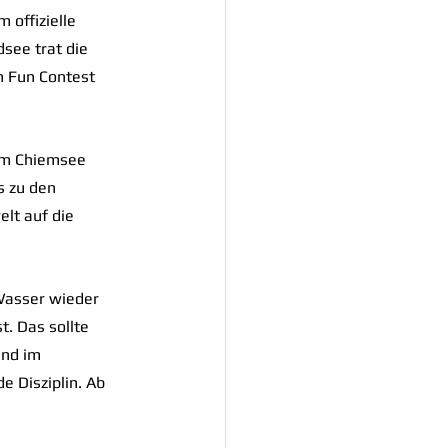
offizielle 
see trat die 
m Fun Contest 
om Chiemsee 
s zu den 
lt auf die 
asser wieder 
. Das sollte 
und im 
e Disziplin. Ab 