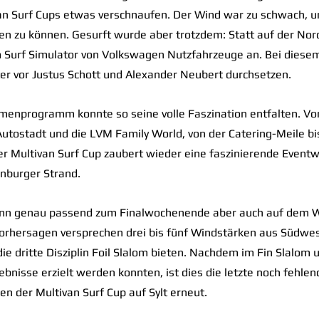
n Surf Cups etwas verschnaufen. Der Wind war zu schwach, um 
n zu können. Gesurft wurde aber trotzdem: Statt auf der Nord
m Surf Simulator von Volkswagen Nutzfahrzeuge an. Bei diese
ter vor Justus Schott und Alexander Neubert durchsetzen.
menprogramm konnte so seine volle Faszination entfalten. V
utostadt und die LVM Family World, von der Catering-Meile bi
r Multivan Surf Cup zaubert wieder eine faszinierende Eventwe
burger Strand.
ann genau passend zum Finalwochenende aber auch auf dem W
orhersagen versprechen drei bis fünf Windstärken aus Südwest
ie dritte Disziplin Foil Slalom bieten. Nachdem im Fin Slalom 
bnisse erzielt werden konnten, ist dies die letzte noch fehlend
en der Multivan Surf Cup auf Sylt erneut.