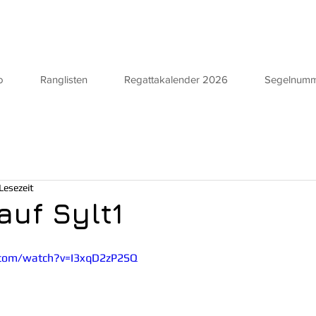
o
Ranglisten
Regattakalender 2026
Segelnum
Lesezeit
auf Sylt1
.com/watch?v=I3xqD2zP2SQ