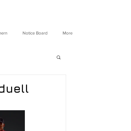
mern
Notice Board
More
duell