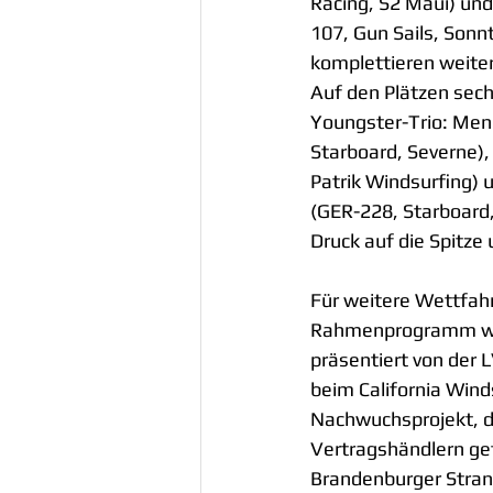
Racing, S2 Maui) un
107, Gun Sails, Sonnt
komplettieren weiter
Auf den Plätzen sechs
Youngster-Trio: Men
Starboard, Severne),
Patrik Windsurfing) u
(GER-228, Starboard
Druck auf die Spitze
Für weitere Wettfahr
Rahmenprogramm wie
präsentiert von der
beim California Winds
Nachwuchsprojekt, 
Vertragshändlern get
Brandenburger Strand