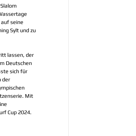
 Slalom 
 Wassertage 
 auf seine 
ing Sylt und zu 
tt lassen, der 
dem Deutschen 
te sich für 
 der 
lympischen 
tzenserie. Mit 
ine 
urf Cup 2024.