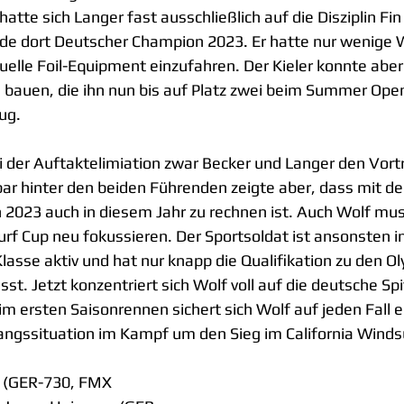
tte sich Langer fast ausschließlich auf die Disziplin Fin
rde dort Deutscher Champion 2023. Er hatte nur wenige
tuelle Foil-Equipment einzufahren. Der Kieler konnte aber
 bauen, die ihn nun bis auf Platz zwei beim Summer Open
ug.
 der Auftaktelimiation zwar Becker und Langer den Vortri
lbar hinter den beiden Führenden zeigte aber, dass mit 
 2023 auch in diesem Jahr zu rechnen ist. Auch Wolf muss
urf Cup neu fokussieren. Der Sportsoldat ist ansonsten in
lasse aktiv und hat nur knapp die Qualifikation zu den O
asst. Jetzt konzentriert sich Wolf voll auf die deutsche Spi
im ersten Saisonrennen sichert sich Wolf auf jeden Fall e
ngssituation im Kampf um den Sieg im California Winds
 (GER-730, FMX 