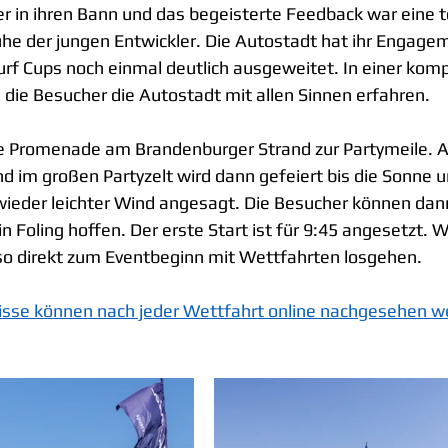
r in ihren Bann und das begeisterte Feedback war eine t
ühe der jungen Entwickler. Die Autostadt hat ihr Engagem
urf Cups noch einmal deutlich ausgeweitet. In einer kom
 die Besucher die Autostadt mit allen Sinnen erfahren. 
e Promenade am Brandenburger Strand zur Partymeile. A
nd im großen Partyzelt wird dann gefeiert bis die Sonne 
wieder leichter Wind angesagt. Die Besucher können dan
in Foling hoffen. Der erste Start ist für 9:45 angesetzt.
lso direkt zum Eventbeginn mit Wettfahrten losgehen.
nisse können nach jeder Wettfahrt online nachgesehen 