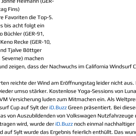
d Jonne Heimann (GER-
ag Fins) 
e Favoriten die Top-5. 
 bis acht folgt ein 
o Büchler (GER-91, 
 Keno Recke (GER-10, 
nd Tjalve Böttger 
, Severne) machen 
 und zeigen, dass der Nachwuchs im California Windsurf 
ten reichte der Wind am Eröffnungstag leider nicht aus.
der umso stärker. Kostenlose Yoga-Sessions von Luna
 LVM Versicherung luden zum Mitmachen ein. Als Weltpr
urf Cup auf Sylt der 
iD.Buzz
 Green präsentiert. Bei dies
das von Auszubildenden von Volkswagen Nutzfahrzeuge
ragen wird, wurde der 
iD.Buzz
 noch einmal nachhaltiger
 auf Sylt wurde das Ergebnis feierlich enthüllt. Das wu