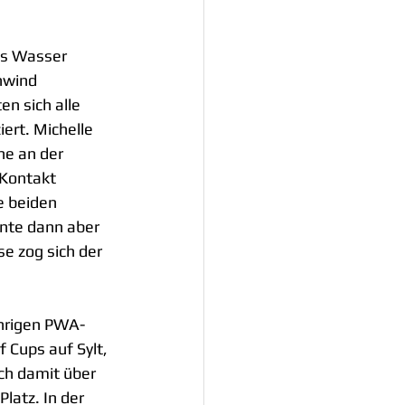
fs Wasser 
nwind 
n sich alle 
ert. Michelle 
ne an der 
 Kontakt 
e beiden 
nnte dann aber 
e zog sich der 
ährigen PWA-
f Cups auf Sylt, 
ch damit über 
latz. In der 