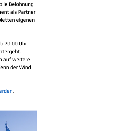
olle Belohnung 
ent als Partner 
pletten eigenen 
b 20:00 Uhr 
untergeht.
n auf weitere 
 Wenn der Wind 
werden
.