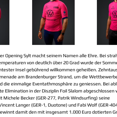
er Opening Sylt macht seinem Namen alle Ehre. Bei str
mperaturen von deutlich über 20 Grad wurde der Somme
tester Insel gebührend willkommen geheißen. Zehntau
omenade am Brandenburger Strand, um die Wettbewerbe
und die einmalige Eventathmosphäre zu geniessen. Bei a
e Elimination in der Disziplin Foil Slalom abgeschlossen
it Michele Becker (GER-277, Patrik Windsurfing) seine 
incent Langer (GER-1, Duotone) und Fabi Wolf (GER-404,
ewinnt damit den mit insgesamt 1.000 Euro dotierten Gr