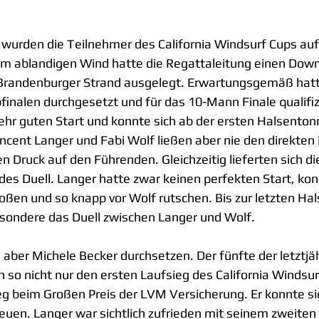
 wurden die Teilnehmer des California Windsurf Cups au
tem ablandigen Wind hatte die Regattaleitung einen Dow
Brandenburger Strand ausgelegt. Erwartungsgemäß hatte
finalen durchgesetzt und für das 10-Mann Finale qualifizi
ehr guten Start und konnte sich ab der ersten Halsenton
ncent Langer und Fabi Wolf ließen aber nie den direkten
 Druck auf den Führenden. Gleichzeitig lieferten sich di
des Duell. Langer hatte zwar keinen perfekten Start, ko
oßen und so knapp vor Wolf rutschen. Bis zur letzten Hals
sondere das Duell zwischen Langer und Wolf.
aber Michele Becker durchsetzen. Der fünfte der letztj
ch so nicht nur den ersten Laufsieg des California Windsur
g beim Großen Preis der LVM Versicherung. Er konnte si
euen. Langer war sichtlich zufrieden mit seinem zweiten P