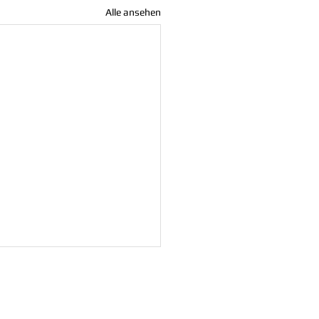
Alle ansehen
Vorstand:
Vorstandsvorsitzender: Gerd Prien
Vertreter: Matthias Regber
Vertreter: Lilli Wichelmann