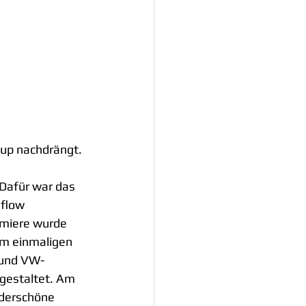
Cup nachdrängt.
 Dafür war das 
flow 
emiere wurde 
em einmaligen 
 und VW-
 gestaltet. Am 
nderschöne 