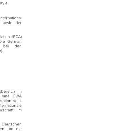
style
ternational
) sowie der
ation (IFCA)
 Die German
ed bei den
A)
.
dbereich im
r eine GWA
iation sein.
ernationale
rschaft) im
en Deutschen
nen um die