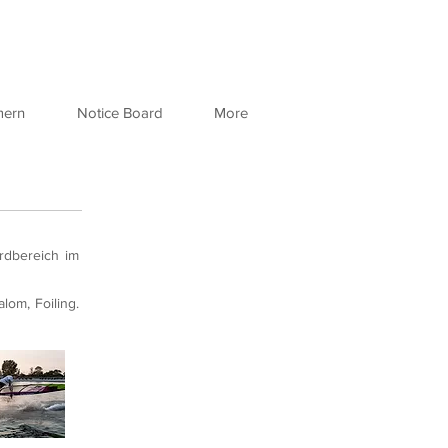
mern
Notice Board
More
rdbereich im
lom, Foiling.