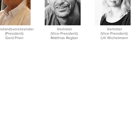
rstandsvorsitzender
Vertreter
Vertreter
(President):
(Vice-President):
(Vice-President):
Gerd Prien
Matthias Regber
Lilli Wichelmann
Geschäftsstelle:
German Windsurfing Association e.V.
Brammersoll 2
24235 Stein
Telefon: +49 (0) 4343 / 49 46 4 - 20
FAX: +49 (0) 4343 / 49 46 4 - 10
E-Mail:
info@germanwindsurfing.de