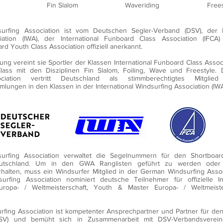
Fin Slalom
Waveriding
Free
rfing Association ist vom Deutschen Segler-Verband (DSV), der In
iation (IWA), der International Funboard Class Association (IFCA
rd Youth Class Association offiziell anerkannt.
ung vereint sie Sportler der Klassen International Funboard Class Associ
ass mit den Disziplinen Fin Slalom, Foiling, Wave und Freestyle.
ciation
vertritt Deutschland als stimmberechtigtes Mitgli
lungen in den Klassen in der International Windsurfing
Association (IW
rfing Association verwaltet die Segelnummern für den Shortboar
eutschland. Um in den GWA Ranglisten geführt zu werden ode
alten, muss ein Windsurfer Mitglied in der German Windsurfing Assoc
rfing Association nominiert deutsche Teilnehmer für offizielle Int
Europa- / Weltmeisterschaft, Youth & Master Europa- / Weltmeiste
fing Association ist kompetenter Ansprechpartner und Partner für d
DSV) und bemüht sich in Zusammenarbeit mit DSV-Verbandsverei