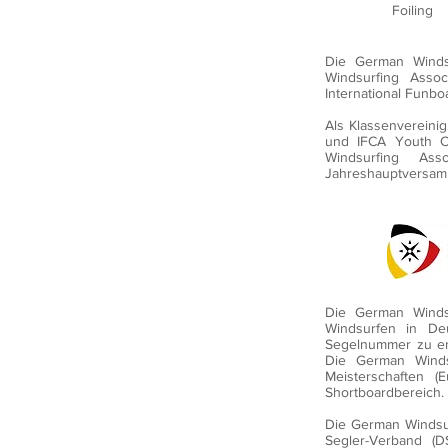
Foiling
Die German Windsu
Windsurfing Assoc
International Funboa
Als Klassenvereinig
und IFCA Youth Cl
Windsurfing
Asso
Jahreshauptversamm
Die German Windsu
Windsurfen in D
Segelnummer zu erh
Die German Windsu
Meisterschaften (
Shortboardbereich.
Die German Windsur
Segler-Verband (