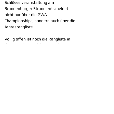
Schlüsselveranstaltung am 
Brandenburger Strand entscheidet 
nicht nur über die GWA 
Championships, sondern auch über die 
Jahresrangliste.
Völlig offen ist noch die Rangliste in 
der Disziplin Fin Slalom. Hier konnten 
bei den bisherigen Ranglistenregatten 
noch keine offiziellen Wertungen 
erzielt werden. Für den Multivan Surf 
Cup Sylt sieht die Vorhersage jetzt 
aber sehr vielversprechend aus. Der 
Saisonhöhepunkt verspricht damit 
abermals wieder seiner Rolle als 
entscheidender Tourstopp des 
Multivan Windsurf Cups gerecht zu 
werden.